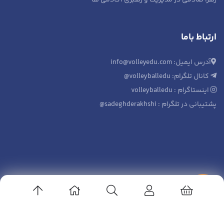
زهرا صادقی
در
مدیریت و رهبری آکادمی ها
ارتباط باما
آدرس ایمیل: info@volleyedu.com
کانال تلگرام: volleyballedu@
اینستاگرام : volleyballedu
پشتیبانی در تلگرام : sadeghderakhshi@
© 1403.کلیه حقوق متعلق به دانشسرای والیبال میباشد - طراحی واجرا