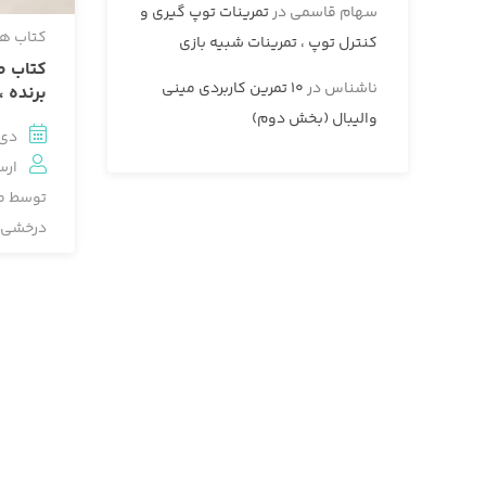
سهام قاسمی
در
تمرینات توپ گیری و
کتاب ه
کنترل توپ ، تمرینات شبیه بازی
کتاب ص
ناشناس
در
10 تمرین کاربردی مینی
برنده ،
والیبال (بخش دوم)
دی 14, 04
ارس
توسط
م
درخشی