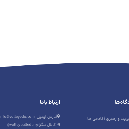
گاه‌ها
ارتباط باما
آدرس ایمیل: info@volleyedu.com
ریت و رهبری آکادمی ها
کانال تلگرام: volleyballedu@