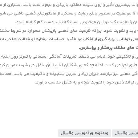
بیشترین تأثیر را روی نتیجه عملکرد بازیکن و تیم داشته باشد. بسیاری از مر
و ورزشکاران برجسته بر این باورند که حداقل 40% و حداکثر 90% موفقیت در سطوح بالای رقابت و عملکرد از فاکتورهای ذهنی ناشی می ش
و آن را تقویت کند، و این موضوعی است که نباید دست کم گرفته شود.
یابد و تقویت شود، چراکه ظرفیت های ذهنی بازیکنان همواره در شرایط مختلف
ی توانایی بهره گیری از افکار، عواطف و احساسات، رفتارها و فعالیت ها در به 
ت های مختلف پرفشار و پراسترس.
 و تاکتیکی خود انجام می دهند. تمرینات آمادگی جسمانی با تمرکز روی جنبه
اری اجرا می کنند. اما آنچه که ورزشکاران اغلب از آن غافل می شوند تمرین کر
ی ذهنی نیز نیازمند میزان زیادی تمرین سنجیده و باکیفیت می باشد. همانط
ی تواند ذهن خود را تقویت کرده و به شکل مناسب دراورد.
زشی والیبال
ویدئوهای آموزشی والیبال