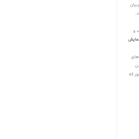
بیان
ود.
 و
نمایش
 های
دن
ور که