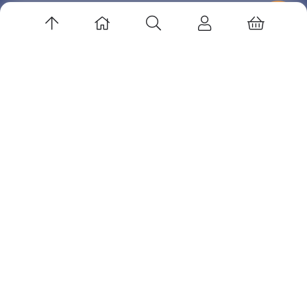
آدرس ایمیل: info@volleyedu.com
کانال تلگرام: volleyballedu@
اینستاگرام : volleyballedu
پشتیبانی در تلگرام : sadeghderakhshi@
© 1403.کلیه حقوق متعلق به دانشسرای والیبال میباشد - طراحی واجرا
محمدصادق درخشی