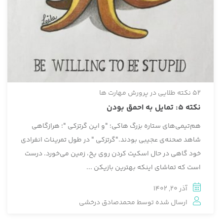
52 نکته طلایی در پرورش مهارت ها
نكته 5: تمايل به احمق بودن
هم‌تيمي‌هاي ستاره بزرگ هاکی؛ "و این گرتزکی "؛ هرازگاهی
شاهد صحنه‌ي عجيبي بودند."گرتزکی " در طول تمرينات انفرادي
خود گاهي در حال اسکیت کردن روي يخ، زمين مي‌خورد. درست
است كه تماشاي اينكه بهترين بازيكن ...
آذر 20, 1402
ارسال شده توسط
محمدصادق درخشی