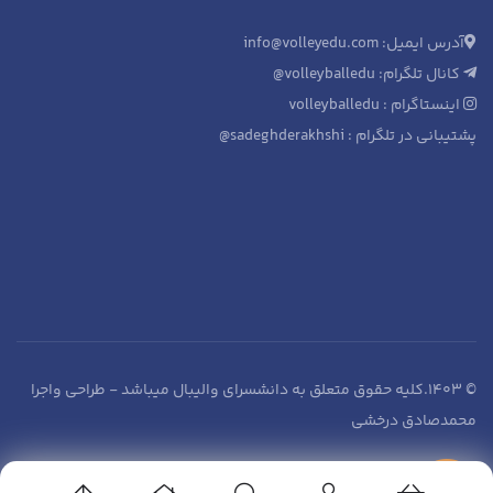
آدرس ایمیل: info@volleyedu.com
کانال تلگرام: volleyballedu@
اینستاگرام : volleyballedu
پشتیبانی در تلگرام : sadeghderakhshi@
© 1403.کلیه حقوق متعلق به دانشسرای والیبال میباشد - طراحی واجرا
محمدصادق درخشی