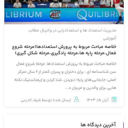
مدیریت استعداد ها و استعدادیابی در والیبال
مطالب
آموزشی
خلاصه‏ مباحث مربوط به پرورش استعدادها(مرحله شروع
فعال،مرحله پایه ها،مرحله یادگیری،مرحله شکل گیری)
خلاصه‏ مباحث مربوط به پرورش استعدادها مرحله شروع فعال
سن شناسنامه ای : برای دختران و پسران کمتر از 6 سال تمرکز
اصلی: جابجایی‌های پایه؛ دویدن، شنا کردن و ژیمناستیک نکته
هایی برای والدین و مربیان د...
آبان 15, 1403
ارسال شده توسط
شرف الدینی
آخرین دیدگاه ها