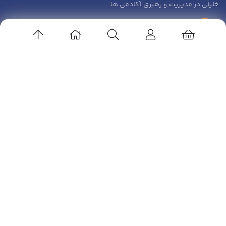
خلیلی
در
مدیریت و رهبری آکادمی ها
زهرا صادقی
در
مدیریت و رهبری آکادمی ها
ارتباط باما
آدرس ایمیل: info@volleyedu.com
کانال تلگرام: volleyballedu@
اینستاگرام : volleyballedu
پشتیبانی در تلگرام : sadeghderakhshi@