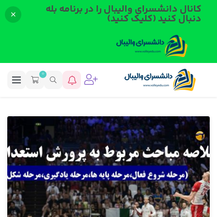
کانال دانشسرای والیبال را در برنامه بله
دنبال کنید (کلیک کنید)
0