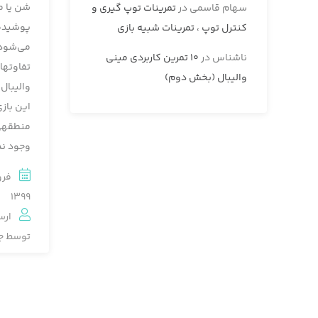
شن یا م
سهام قاسمی
در
تمرینات توپ گیری و
پوشيده
کنترل توپ ، تمرینات شبیه بازی
می‌شود 
ناشناس
در
10 تمرین کاربردی مینی
تفاوتها
والیبال (بخش دوم)
واليبال 
اين باز
منطقه‏ی
وجود ندا
1399
ارس
توسط
ج