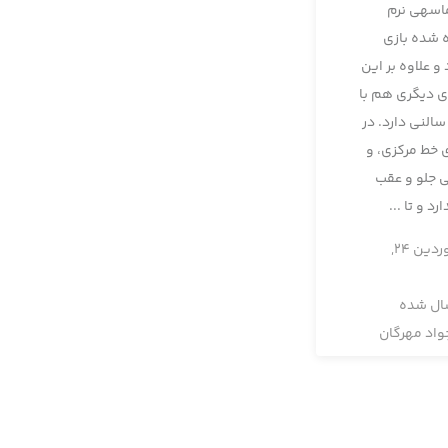
اسه‏ی نرم
 شده بازی
و علاوه بر اين
ی ديگری هم با
سالنی دارد. در
ی خط مرکزی، و
 جلو و عقب
رد و تا ...
فروردین 24,
ال شده
واد مهرگان