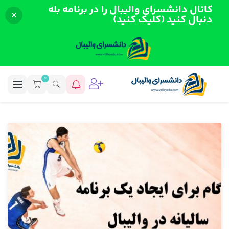
کانال دانشسرای والیبال را در برنامه بله
دنبال کنید (کلیک کنید)
0