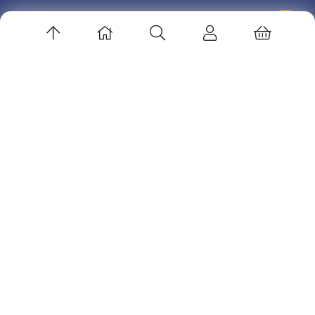
زهرا صادقی
در
مدیریت و رهبری آکادمی ها
ارتباط باما
آدرس ایمیل: info@volleyedu.com
کانال تلگرام: volleyballedu@
اینستاگرام : volleyballedu
پشتیبانی در تلگرام : sadeghderakhshi@