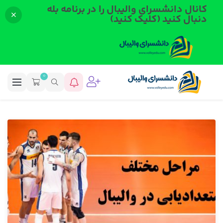
کانال دانشسرای والیبال را در برنامه بله
دنبال کنید (کلیک کنید)
0