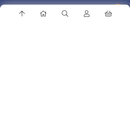
زهرا صادقی
در
مدیریت و رهبری آکادمی ها
ارتباط باما
آدرس ایمیل: info@volleyedu.com
کانال تلگرام: volleyballedu@
اینستاگرام : volleyballedu
پشتیبانی در تلگرام : sadeghderakhshi@