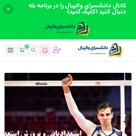
کانال دانشسرای والیبال را در برنامه بله
دنبال کنید (کلیک کنید)
0