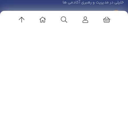
خلیلی
در
مدیریت و رهبری آکادمی ها
زهرا صادقی
در
مدیریت و رهبری آکادمی ها
ارتباط باما
آدرس ایمیل: info@volleyedu.com
کانال تلگرام: volleyballedu@
اینستاگرام : volleyballedu
پشتیبانی در تلگرام : sadeghderakhshi@