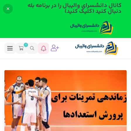
کانال دانشسرای والیبال را در برنامه بله
دنبال کنید (کلیک کنید)
0