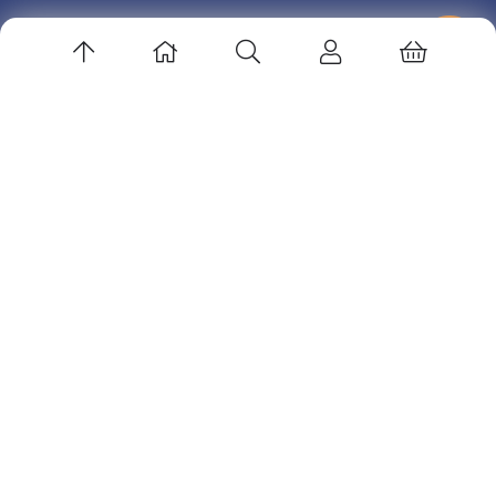
زهرا صادقی
در
مدیریت و رهبری آکادمی ها
ارتباط باما
آدرس ایمیل: info@volleyedu.com
کانال تلگرام: volleyballedu@
اینستاگرام : volleyballedu
پشتیبانی در تلگرام : sadeghderakhshi@