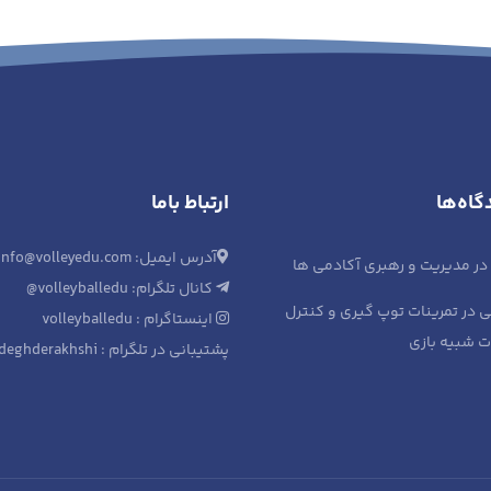
گاه‌ها
ارتباط باما
آدرس ایمیل: info@volleyedu.com
در
مدیریت و رهبری آکادمی ها
کانال تلگرام: volleyballedu@
ی
در
تمرینات توپ گیری و کنترل
اینستاگرام : volleyballedu
ات شبیه بازی
پشتیبانی در تلگرام : sadeghderakhshi@