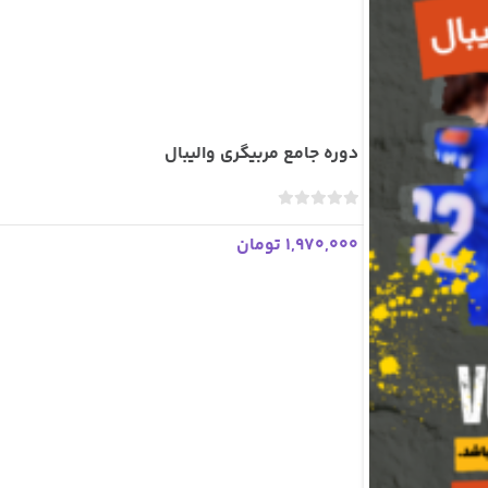
دوره جامع مربیگری والیبال
ب
د
1,970,000 تومان
و
ن
ا
م
ت
ی
ا
ز
0
ر