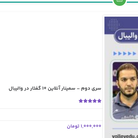
سری دوم – سمینار آنلاین 10 گفتار در والیبال
5.00
2 رای
1,000,000 تومان