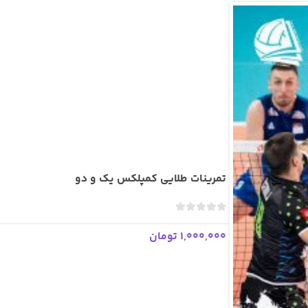
ر
ا
ی
تمرینات طلایی کمپلکس یک و دو
ب
د
1,000,000 تومان
و
ن
ا
م
ت