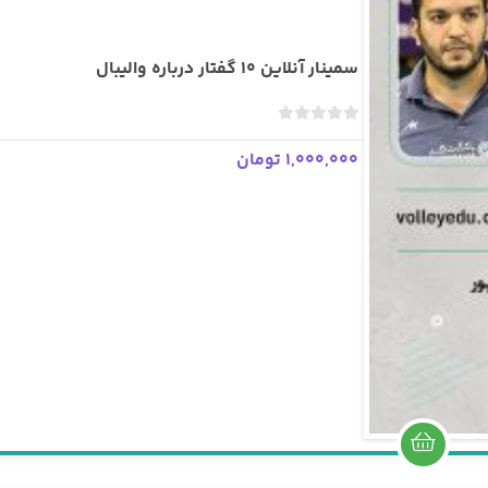
سمینار آنلاین 10 گفتار درباره والیبال
ب
د
1,000,000 تومان
و
ن
ا
م
ت
ی
ا
ز
0
ر
ا
ی