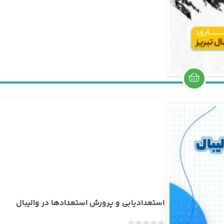
ی
ا
ز
0
ر
ا
ی
استعدادیابی و پرورش استعدادها در والیبال