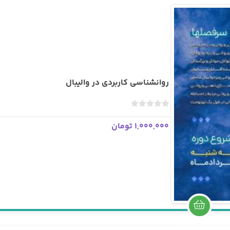
روانشناسی کاربردی در والیبال
ب
د
1,000,000 تومان
و
ن
ا
م
ت
ی
ا
ز
0